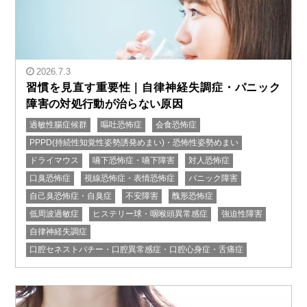
2026.7.3
習慣を見直す重要性｜自律神経失調症・パニック
障害の対処行動が治らない原因
過敏性腸症候群
嘔吐恐怖症
会食恐怖症
" alt="習慣を見直す重要性｜自律神経失調症・パニック
PPPD(持続性知覚性姿勢誘発めまい)・恐怖性姿勢めまい
障害の対処行動が治らない原因"/>
ドライマウス
嚥下恐怖症・嚥下障害
対人恐怖症
口臭恐怖症
視線恐怖症・表情恐怖症
パニック障害
自己臭恐怖症・自臭症
不安障害
醜形恐怖症
低周波過敏症
ヒステリー球・咽喉頭異常感症
強迫性障害
自律神経失調症
口腔セネストパチー・口腔異常感症・口腔心身症・舌痛症