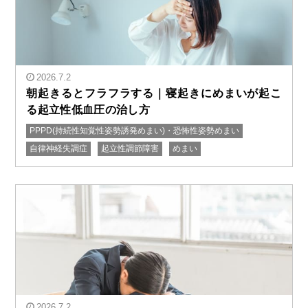
2026.7.2
朝起きるとフラフラする｜寝起きにめまいが起こ
る起立性低血圧の治し方
PPPD(持続性知覚性姿勢誘発めまい)・恐怖性姿勢めまい
" alt="朝起きるとフラフラする｜寝起きにめまいが起こ
自律神経失調症
起立性調節障害
めまい
る起立性低血圧の治し方"/>
2026.7.2