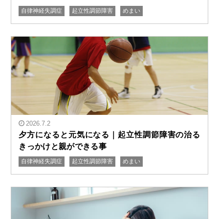
自律神経失調症
起立性調節障害
めまい
" alt="起立性調節障害は甘え？｜なぜ遊びには行けるの
かの原因と向き合い方"/>
2026.7.2
夕方になると元気になる｜起立性調節障害の治る
きっかけと親ができる事
自律神経失調症
起立性調節障害
めまい
" alt="夕方になると元気になる｜起立性調節障害の治る
きっかけと親ができる事"/>