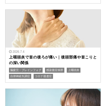
2026.7.4
上咽頭炎で首の後ろが痛い｜後頭部痛や首こりと
の深い関係
脳疲労・ブレインフォグ
感染後症候群
上咽頭炎
" alt="上咽頭炎で首の後ろが痛い｜後頭部痛や首こりと
自律神経失調症
コロナ後遺症
の深い関係"/>