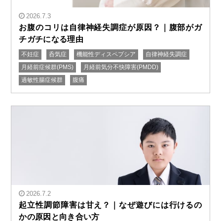
2026.7.3
お腹のコリは自律神経失調症が原因？｜腹部がガ
チガチになる理由
不妊症
呑気症
機能性ディスペプシア
自律神経失調症
" alt="お腹のコリは自律神経失調症が原因？｜腹部がガ
月経前症候群(PMS)
月経前気分不快障害(PMDD)
チガチになる理由"/>
過敏性腸症候群
腹痛
2026.7.2
起立性調節障害は甘え？｜なぜ遊びには行けるの
かの原因と向き合い方