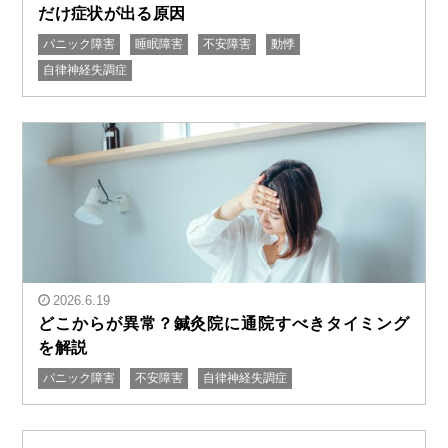
だけ症状が出る原因
パニック障害
睡眠障害
不安障害
動悸
" alt="朝起きると心臓がドキドキする｜心臓神経症で朝
自律神経失調症
だけ症状が出る原因"/>
2026.6.19
どこからが異常？鍼灸院に通院すべきタイミング
を解説
パニック障害
不安障害
自律神経失調症
" alt="どこからが異常？鍼灸院に通院すべきタイミング
を解説"/>