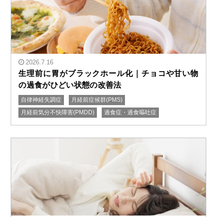
2026.7.16
生理前に胃がブラックホール化｜チョコや甘い物
の過食がひどい状態の改善法
自律神経失調症
月経前症候群(PMS)
" alt="生理前に胃がブラックホール化｜チョコや甘い物
月経前気分不快障害(PMDD)
過食症・過食嘔吐症
の過食がひどい状態の改善法"/>