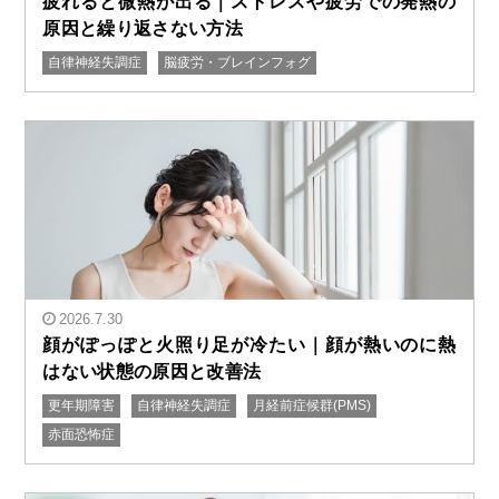
疲れると微熱が出る｜ストレスや疲労での発熱の
原因と繰り返さない方法
自律神経失調症
脳疲労・ブレインフォグ
" alt="疲れると微熱が出る｜ストレスや疲労での発熱の
原因と繰り返さない方法"/>
2026.7.30
顔がぽっぽと火照り足が冷たい｜顔が熱いのに熱
はない状態の原因と改善法
更年期障害
自律神経失調症
月経前症候群(PMS)
" alt="顔がぽっぽと火照り足が冷たい｜顔が熱いのに熱
赤面恐怖症
はない状態の原因と改善法"/>