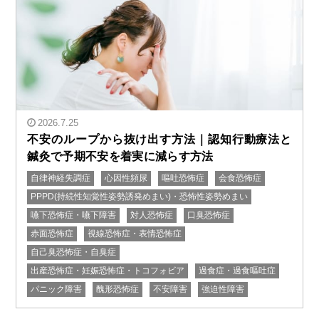
2026.7.25
不安のループから抜け出す方法｜認知行動療法と
鍼灸で予期不安を着実に減らす方法
自律神経失調症
心因性頻尿
嘔吐恐怖症
会食恐怖症
" alt="不安のループから抜け出す方法｜認知行動療法と
PPPD(持続性知覚性姿勢誘発めまい)・恐怖性姿勢めまい
鍼灸で予期不安を着実に減らす方法"/>
嚥下恐怖症・嚥下障害
対人恐怖症
口臭恐怖症
赤面恐怖症
視線恐怖症・表情恐怖症
自己臭恐怖症・自臭症
出産恐怖症・妊娠恐怖症・トコフォビア
過食症・過食嘔吐症
パニック障害
醜形恐怖症
不安障害
強迫性障害