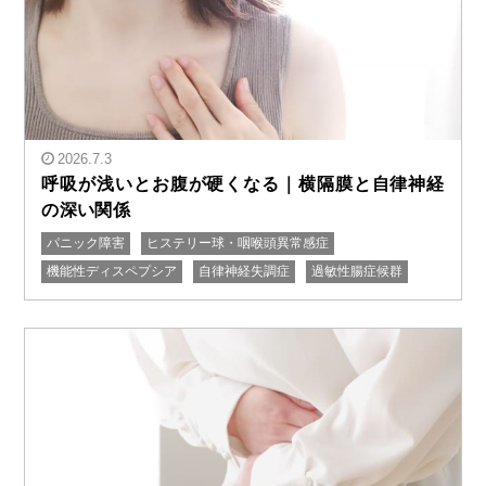
2026.7.3
呼吸が浅いとお腹が硬くなる｜横隔膜と自律神経
の深い関係
パニック障害
ヒステリー球・咽喉頭異常感症
" alt="呼吸が浅いとお腹が硬くなる｜横隔膜と自律神経
機能性ディスペプシア
自律神経失調症
過敏性腸症候群
の深い関係"/>