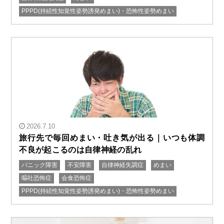
" alt="横になると体が沈むような感覚がする｜寝る時に
PPPD(持続性知覚性姿勢誘発めまい)・恐怖性姿勢めまい
悪化するめまいの解決法"/>
2026.7.10
旅行先で毎回めまい・吐き気が出る｜いつも体調
不良が起こるのは自律神経の乱れ
パニック障害
不安障害
自律神経失調症
めまい
" alt="旅行先で毎回めまい・吐き気が出る｜いつも体調
嘔吐恐怖症
会食恐怖症
不良が起こるのは自律神経の乱れ"/>
PPPD(持続性知覚性姿勢誘発めまい)・恐怖性姿勢めまい