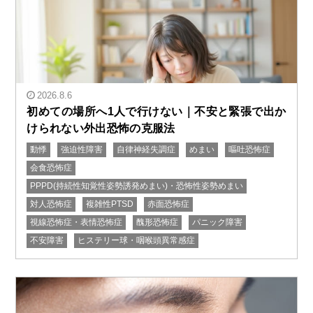
2026.8.6
初めての場所へ1人で行けない｜不安と緊張で出か
けられない外出恐怖の克服法
動悸
強迫性障害
自律神経失調症
めまい
嘔吐恐怖症
" alt="初めての場所へ1人で行けない｜不安と緊張で出
会食恐怖症
かけられない外出恐怖の克服法"/>
PPPD(持続性知覚性姿勢誘発めまい)・恐怖性姿勢めまい
対人恐怖症
複雑性PTSD
赤面恐怖症
視線恐怖症・表情恐怖症
醜形恐怖症
パニック障害
不安障害
ヒステリー球・咽喉頭異常感症