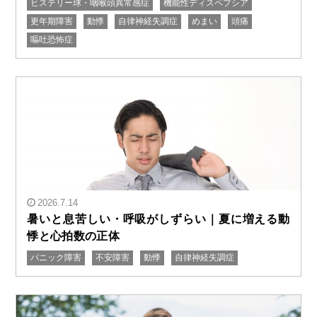
" alt="暑さに弱い体質の改善法｜夏に辛くなる自律神経
ヒステリー球・咽喉頭異常感症
機能性ディスペプシア
失調症の対策と整える方法"/>
更年期障害
動悸
自律神経失調症
めまい
頭痛
嘔吐恐怖症
2026.7.14
暑いと息苦しい・呼吸がしずらい｜夏に増える動
悸と心拍数の正体
パニック障害
不安障害
動悸
自律神経失調症
" alt="暑いと息苦しい・呼吸がしずらい｜夏に増える動
悸と心拍数の正体"/>