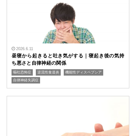
2026.6.11
昼寝から起きると吐き気がする｜寝起き後の気持
ち悪さと自律神経の関係
嘔吐恐怖症
逆流性食道炎
機能性ディスペプシア
" alt="昼寝から起きると吐き気がする｜寝起き後の気持
自律神経失調症
ち悪さと自律神経の関係"/>