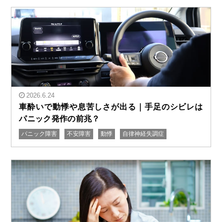
2026.6.24
車酔いで動悸や息苦しさが出る｜手足のシビレは
パニック発作の前兆？
パニック障害
不安障害
動悸
自律神経失調症
" alt="車酔いで動悸や息苦しさが出る｜手足のシビレは
パニック発作の前兆？"/>