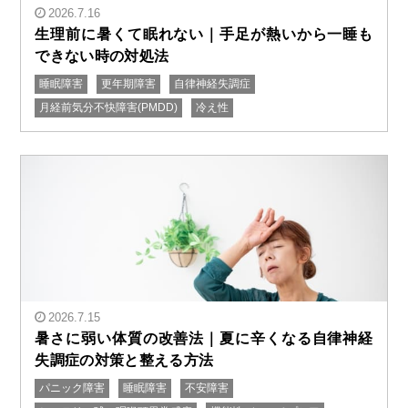
2026.7.16
生理前に暑くて眠れない｜手足が熱いから一睡も
できない時の対処法
" alt="生理前に暑くて眠れない｜手足が熱いから一睡も
睡眠障害
更年期障害
自律神経失調症
できない時の対処法"/>
月経前気分不快障害(PMDD)
冷え性
2026.7.15
暑さに弱い体質の改善法｜夏に辛くなる自律神経
失調症の対策と整える方法
パニック障害
睡眠障害
不安障害