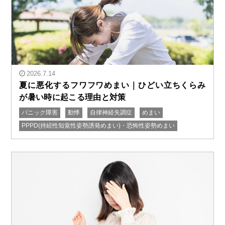
2026.7.14
夏に悪化するフワフワめまい｜ひどい立ちくらみ
が暑い時に起こる理由と対策
パニック障害
動悸
自律神経失調症
めまい
" alt="夏に悪化するフワフワめまい｜ひどい立ちくらみ
PPPD(持続性知覚性姿勢誘発めまい)・恐怖性姿勢めまい
が暑い時に起こる理由と対策"/>