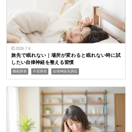
2026.7.9
旅先で眠れない｜場所が変わると眠れない時に試
したい自律神経を整える習慣
" alt="旅先で眠れない｜場所が変わると眠れない時に試
睡眠障害
不安障害
自律神経失調症
したい自律神経を整える習慣"/>