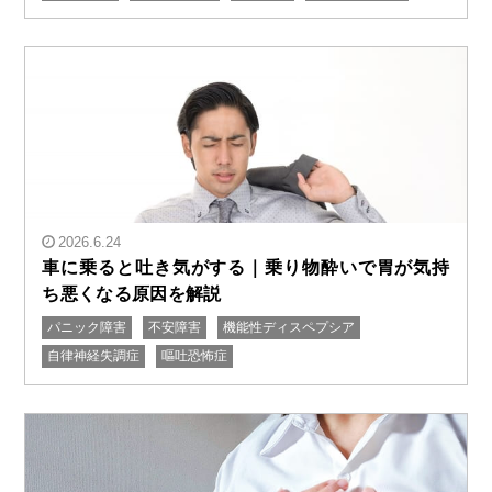
" alt="ストレスで乗り物酔いしやすくなる｜大人になっ
て悪化する理由を解説"/>
2026.6.24
車に乗ると吐き気がする｜乗り物酔いで胃が気持
ち悪くなる原因を解説
パニック障害
不安障害
機能性ディスペプシア
" alt="車に乗ると吐き気がする｜乗り物酔いで胃が気持
自律神経失調症
嘔吐恐怖症
ち悪くなる原因を解説"/>