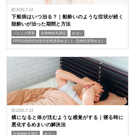
2026.7.14
下船病はいつ治る？｜船酔いのような症状が続く
陸酔いが治った期間と方法
パニック障害
自律神経失調症
めまい
" alt="下船病はいつ治る？｜船酔いのような症状が続く
PPPD(持続性知覚性姿勢誘発めまい)・恐怖性姿勢めまい
陸酔いが治った期間と方法"/>
2026.7.13
横になると体が沈むような感覚がする｜寝る時に
悪化するめまいの解決法
自律神経失調症
めまい