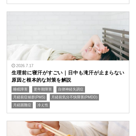
" alt="パニック・自律神経失調症を早く治した人達が鍼
灸と同時にやっていること"/>
2026.7.17
生理前に寝汗がすごい｜日中も滝汗が止まらない
原因と根本的な対策を解説
睡眠障害
更年期障害
自律神経失調症
" alt="生理前に寝汗がすごい｜日中も滝汗が止まらない
月経前症候群(PMS)
月経前気分不快障害(PMDD)
原因と根本的な対策を解説"/>
月経困難症
冷え性