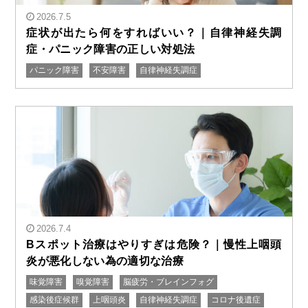
2026.7.5
症状が出たら何をすればいい？｜自律神経失調
症・パニック障害の正しい対処法
パニック障害
不安障害
自律神経失調症
" alt="症状が出たら何をすればいい？｜自律神経失調
症・パニック障害の正しい対処法"/>
2026.7.4
Bスポット治療はやりすぎは危険？｜慢性上咽頭
炎が悪化しない為の適切な治療
" alt="Bスポット治療はやりすぎは危険？｜慢性上咽頭
味覚障害
嗅覚障害
脳疲労・ブレインフォグ
炎が悪化しない為の適切な治療"/>
感染後症候群
上咽頭炎
自律神経失調症
コロナ後遺症