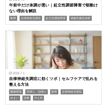
午前中だけ体調が悪い｜起立性調節障害で朝動け
ない理由を解説
動悸
自律神経失調症
起立性調節障害
過敏性腸症候群
" alt="午前中だけ体調が悪い｜起立性調節障害で朝動け
ない理由を解説"/>
2026.7.1
自律神経失調症に効くツボ｜セルフケアで乱れを
整える方法
睡眠障害
耳鳴り・頭鳴り
動悸
自律神経失調症
" alt="自律神経失調症に効くツボ｜セルフケアで乱れを
めまい
頭痛
冷え性
整える方法"/>