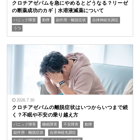
クロチアゼパムを急にやめるとどうなる？リーゼ
の断薬成功のカギ｜水溶液減薬について
パニック障害
動悸
副作用・離脱症状
自律神経失調症
" alt="クロチアゼパムを急にやめるとどうなる？リーゼ
うつ
の断薬成功のカギ｜水溶液減薬について"/>
2026.7.30
クロチアゼパムの離脱症状はいつからいつまで続
く？不眠や不安の乗り越え方
パニック障害
睡眠障害
不安障害
動悸
" alt="クロチアゼパムの離脱症状はいつからいつまで続
副作用・離脱症状
自律神経失調症
く？不眠や不安の乗り越え方"/>