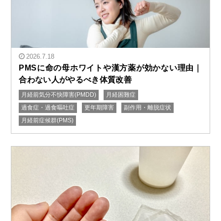
2026.7.18
PMSに命の母ホワイトや漢方薬が効かない理由｜
合わない人がやるべき体質改善
月経前気分不快障害(PMDD)
月経困難症
" alt="PMSに命の母ホワイトや漢方薬が効かない理由｜
過食症・過食嘔吐症
更年期障害
副作用・離脱症状
合わない人がやるべき体質改善"/>
月経前症候群(PMS)