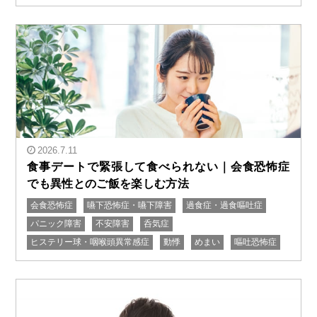
原因は脳疲労と緊張"/>
2026.7.11
食事デートで緊張して食べられない｜会食恐怖症
でも異性とのご飯を楽しむ方法
会食恐怖症
嚥下恐怖症・嚥下障害
過食症・過食嘔吐症
" alt="食事デートで緊張して食べられない｜会食恐怖症
パニック障害
不安障害
呑気症
でも異性とのご飯を楽しむ方法"/>
ヒステリー球・咽喉頭異常感症
動悸
めまい
嘔吐恐怖症