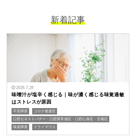
新着記事
2026.7.28
味噌汁が塩辛く感じる｜味が濃く感じる味覚過敏
はストレスが原因
不安障害
コロナ後遺症
" alt="味噌汁が塩辛く感じる｜味が濃く感じる味覚過敏
口腔セネストパチー・口腔異常感症・口腔心身症・舌痛症
はストレスが原因"/>
味覚障害
ドライマウス