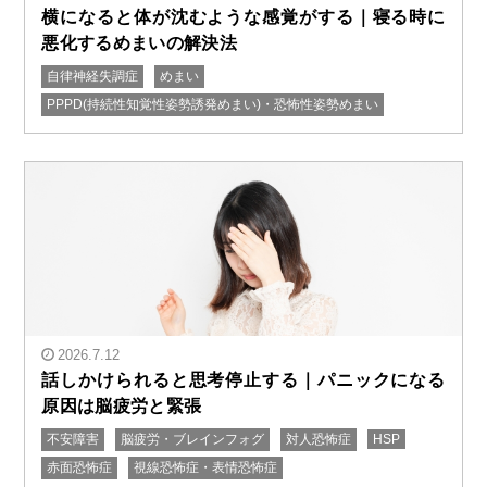
横になると体が沈むような感覚がする｜寝る時に
悪化するめまいの解決法
自律神経失調症
めまい
" alt="横になると体が沈むような感覚がする｜寝る時に
PPPD(持続性知覚性姿勢誘発めまい)・恐怖性姿勢めまい
悪化するめまいの解決法"/>
2026.7.12
話しかけられると思考停止する｜パニックになる
原因は脳疲労と緊張
不安障害
脳疲労・ブレインフォグ
対人恐怖症
HSP
" alt="話しかけられると思考停止する｜パニックになる
赤面恐怖症
視線恐怖症・表情恐怖症