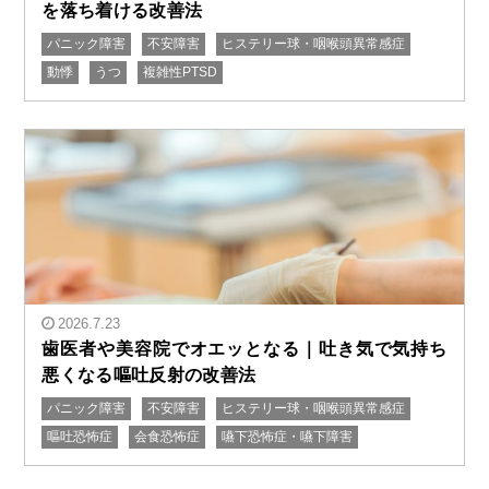
を落ち着ける改善法
パニック障害
不安障害
ヒステリー球・咽喉頭異常感症
" alt="どうにかなってしまいそうな不安｜パニック発作
動悸
うつ
複雑性PTSD
を落ち着ける改善法"/>
2026.7.23
歯医者や美容院でオエッとなる｜吐き気で気持ち
悪くなる嘔吐反射の改善法
パニック障害
不安障害
ヒステリー球・咽喉頭異常感症
" alt="歯医者や美容院でオエッとなる｜吐き気で気持ち
嘔吐恐怖症
会食恐怖症
嚥下恐怖症・嚥下障害
悪くなる嘔吐反射の改善法"/>