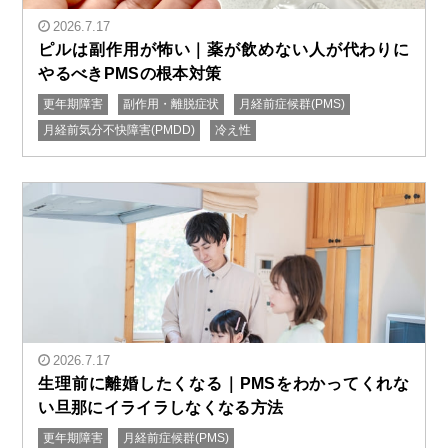
2026.7.17
ピルは副作用が怖い｜薬が飲めない人が代わりに
やるべきPMSの根本対策
更年期障害
副作用・離脱症状
月経前症候群(PMS)
月経前気分不快障害(PMDD)
冷え性
" alt="ピルは副作用が怖い｜薬が飲めない人が代わりに
やるべきPMSの根本対策"/>
2026.7.17
生理前に離婚したくなる｜PMSをわかってくれな
い旦那にイライラしなくなる方法
更年期障害
月経前症候群(PMS)