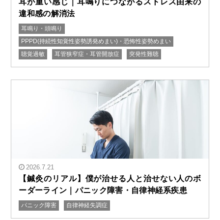
耳が重い感じ｜耳鳴りにつながるストレス由来の
違和感の解消法
耳鳴り・頭鳴り
" alt="耳が重い感じ｜耳鳴りにつながるストレス由来の
PPPD(持続性知覚性姿勢誘発めまい)・恐怖性姿勢めまい
違和感の解消法"/>
聴覚過敏
耳管狭窄症・耳管開放症
突発性難聴
2026.7.21
【鍼灸のリアル】僕が治せる人と治せない人のボ
ーダーライン｜パニック障害・自律神経系疾患
パニック障害
自律神経失調症
" alt="【鍼灸のリアル】僕が治せる人と治せない人のボ