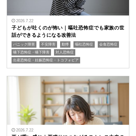
2026.7.22
子どもが吐くのが怖い｜嘔吐恐怖症でも家族の世
話ができるようになる改善法
パニック障害
不安障害
動悸
嘔吐恐怖症
会食恐怖症
" alt="子どもが吐くのが怖い｜嘔吐恐怖症でも家族の世
嚥下恐怖症・嚥下障害
対人恐怖症
話ができるようになる改善法"/>
出産恐怖症・妊娠恐怖症・トコフォビア
2026.7.22