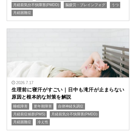
" alt="生理前に離婚したくなる｜PMSをわかってくれな
月経前気分不快障害(PMDD)
脳疲労・ブレインフォグ
うつ
い旦那にイライラしなくなる方法"/>
月経困難症
2026.7.17
生理前に寝汗がすごい｜日中も滝汗が止まらない
原因と根本的な対策を解説
睡眠障害
更年期障害
自律神経失調症
" alt="生理前に寝汗がすごい｜日中も滝汗が止まらない
月経前症候群(PMS)
月経前気分不快障害(PMDD)
原因と根本的な対策を解説"/>
月経困難症
冷え性