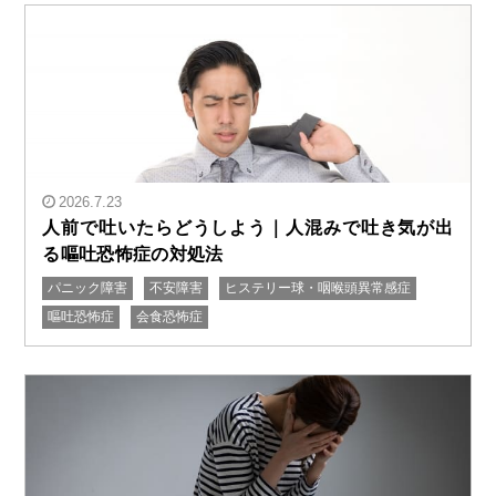
2026.7.23
人前で吐いたらどうしよう｜人混みで吐き気が出
る嘔吐恐怖症の対処法
パニック障害
不安障害
ヒステリー球・咽喉頭異常感症
" alt="人前で吐いたらどうしよう｜人混みで吐き気が出
嘔吐恐怖症
会食恐怖症
る嘔吐恐怖症の対処法"/>