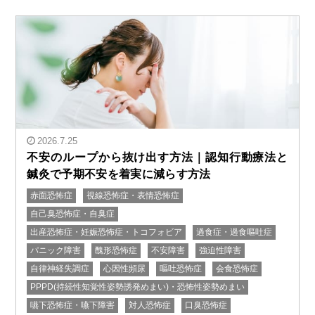
2026.7.25
不安のループから抜け出す方法｜認知行動療法と
鍼灸で予期不安を着実に減らす方法
赤面恐怖症
視線恐怖症・表情恐怖症
" alt="不安のループから抜け出す方法｜認知行動療法と
自己臭恐怖症・自臭症
鍼灸で予期不安を着実に減らす方法"/>
出産恐怖症・妊娠恐怖症・トコフォビア
過食症・過食嘔吐症
パニック障害
醜形恐怖症
不安障害
強迫性障害
自律神経失調症
心因性頻尿
嘔吐恐怖症
会食恐怖症
PPPD(持続性知覚性姿勢誘発めまい)・恐怖性姿勢めまい
嚥下恐怖症・嚥下障害
対人恐怖症
口臭恐怖症