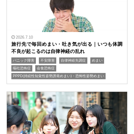
2026.7.10
旅行先で毎回めまい・吐き気が出る｜いつも体調
不良が起こるのは自律神経の乱れ
パニック障害
不安障害
自律神経失調症
めまい
" alt="旅行先で毎回めまい・吐き気が出る｜いつも体調
嘔吐恐怖症
会食恐怖症
不良が起こるのは自律神経の乱れ"/>
PPPD(持続性知覚性姿勢誘発めまい)・恐怖性姿勢めまい