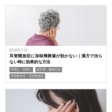
ーダーライン｜パニック障害・自律神経系疾患"/>
2026.7.21
耳管開放症に加味帰脾湯が効かない｜漢方で治ら
ない時に効果的な方法
耳鳴り・頭鳴り
副作用・離脱症状
" alt="耳管開放症に加味帰脾湯が効かない｜漢方で治ら
耳管狭窄症・耳管開放症
ない時に効果的な方法"/>