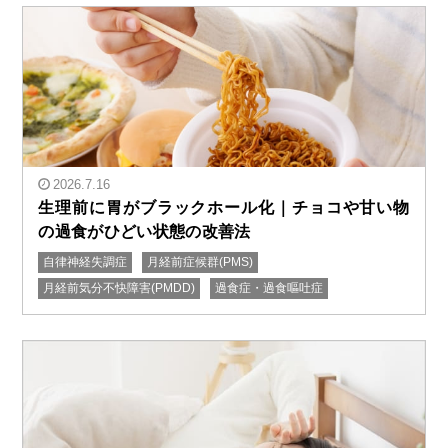
2026.7.16
生理前に胃がブラックホール化｜チョコや甘い物
の過食がひどい状態の改善法
自律神経失調症
月経前症候群(PMS)
" alt="生理前に胃がブラックホール化｜チョコや甘い物
月経前気分不快障害(PMDD)
過食症・過食嘔吐症
の過食がひどい状態の改善法"/>