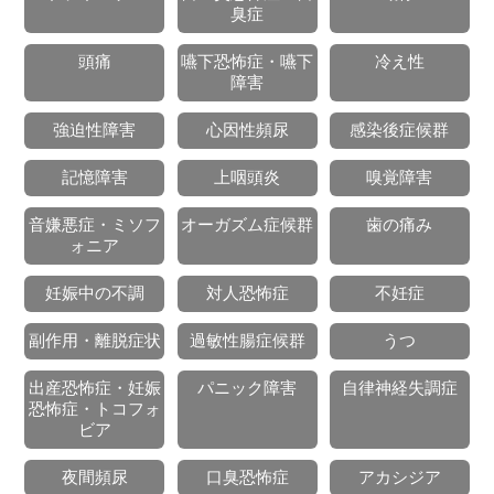
臭症
頭痛
嚥下恐怖症・嚥下
冷え性
障害
強迫性障害
心因性頻尿
感染後症候群
記憶障害
上咽頭炎
嗅覚障害
音嫌悪症・ミソフ
オーガズム症候群
歯の痛み
ォニア
妊娠中の不調
対人恐怖症
不妊症
副作用・離脱症状
過敏性腸症候群
うつ
出産恐怖症・妊娠
パニック障害
自律神経失調症
恐怖症・トコフォ
ビア
夜間頻尿
口臭恐怖症
アカシジア