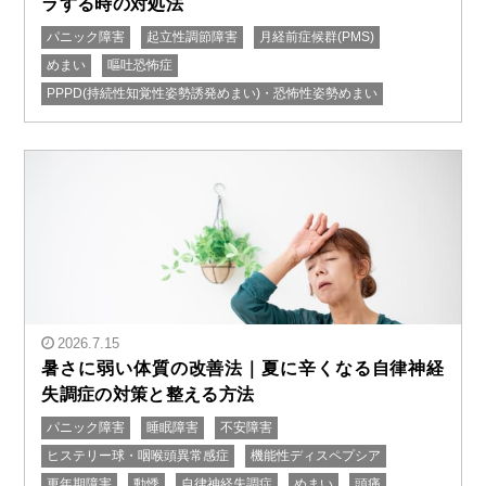
ラする時の対処法
パニック障害
起立性調節障害
月経前症候群(PMS)
" alt="生理前のふわふわめまいと吐き気の原因｜クラク
めまい
嘔吐恐怖症
ラする時の対処法"/>
PPPD(持続性知覚性姿勢誘発めまい)・恐怖性姿勢めまい
2026.7.15
暑さに弱い体質の改善法｜夏に辛くなる自律神経
失調症の対策と整える方法
パニック障害
睡眠障害
不安障害
" alt="暑さに弱い体質の改善法｜夏に辛くなる自律神経
ヒステリー球・咽喉頭異常感症
機能性ディスペプシア
失調症の対策と整える方法"/>
更年期障害
動悸
自律神経失調症
めまい
頭痛