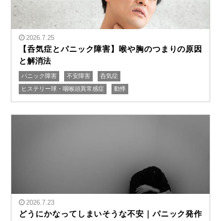
2026.7.25
【呑気症とパニック障害】喉や胸のつまりの原因
と解消法
パニック障害
不安障害
呑気症
" alt="【呑気症とパニック障害】喉や胸のつまりの原因
ヒステリー球・咽喉頭異常感症
動悸
と解消法"/>
2026.7.23
どうにかなってしまいそうな不安｜パニック発作