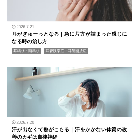
2026.7.21
耳がぎゅーっとなる｜急に片方が詰まった感じに
なる時の治し方
耳鳴り・頭鳴り
耳管狭窄症・耳管開放症
" alt="耳がぎゅーっとなる｜急に片方が詰まった感じに
なる時の治し方"/>
2026.7.20
汗が出なくて熱がこもる｜汗をかかない体質の改
善のカギは自律神経