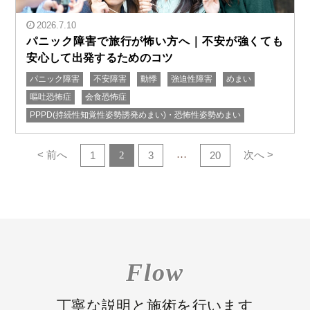
2026.7.10
パニック障害で旅行が怖い方へ｜不安が強くても
安心して出発するためのコツ
パニック障害
不安障害
動悸
強迫性障害
めまい
" alt="パニック障害で旅行が怖い方へ｜不安が強くても
嘔吐恐怖症
会食恐怖症
安心して出発するためのコツ"/>
PPPD(持続性知覚性姿勢誘発めまい)・恐怖性姿勢めまい
< 前へ
…
次へ >
1
2
3
20
Flow
丁寧な説明と施術を行います