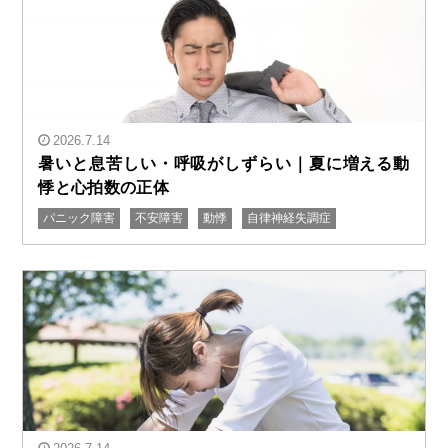
2026.7.14
暑いと息苦しい・呼吸がしずらい｜夏に増える動
悸と心拍数の正体
パニック障害
不安障害
動悸
自律神経失調症
" alt="暑いと息苦しい・呼吸がしずらい｜夏に増える動
悸と心拍数の正体"/>