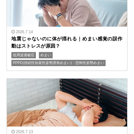
2026.7.14
地震じゃないのに体が揺れる｜めまい感覚の誤作
動はストレスが原因？
低周波過敏症
めまい
" alt="地震じゃないのに体が揺れる｜めまい感覚の誤作
PPPD(持続性知覚性姿勢誘発めまい)・恐怖性姿勢めまい
動はストレスが原因？"/>
2026.7.13