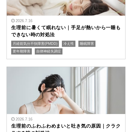
2026.7.16
生理前に暑くて眠れない｜手足が熱いから一睡も
できない時の対処法
" alt="生理前に暑くて眠れない｜手足が熱いから一睡も
月経前気分不快障害(PMDD)
冷え性
睡眠障害
できない時の対処法"/>
更年期障害
自律神経失調症
2026.7.16
生理前のふわふわめまいと吐き気の原因｜クラク