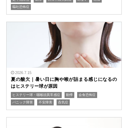
嘔吐恐怖症
2026.7.15
夏の酸欠｜暑い日に胸や喉が詰まる感じになるの
はヒステリー球が原因
ヒステリー球・咽喉頭異常感症
動悸
会食恐怖症
" alt="夏の酸欠｜暑い日に胸や喉が詰まる感じになるの
パニック障害
不安障害
呑気症
はヒステリー球が原因"/>