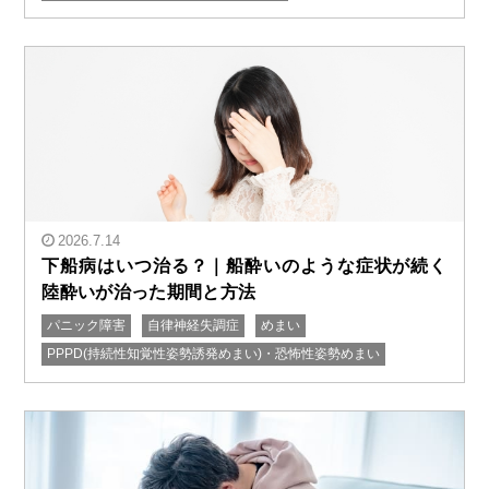
2026.7.14
下船病はいつ治る？｜船酔いのような症状が続く
陸酔いが治った期間と方法
パニック障害
自律神経失調症
めまい
" alt="下船病はいつ治る？｜船酔いのような症状が続く
PPPD(持続性知覚性姿勢誘発めまい)・恐怖性姿勢めまい
陸酔いが治った期間と方法"/>