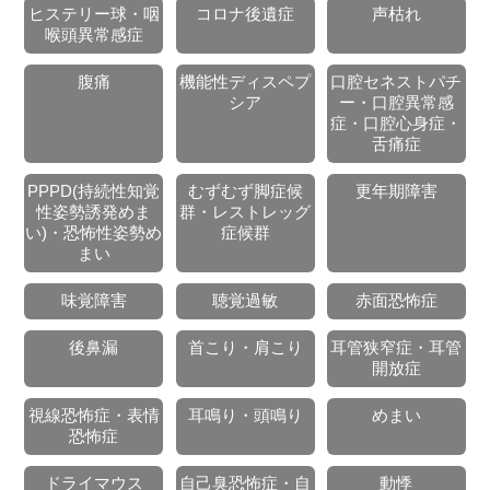
ヒステリー球・咽
コロナ後遺症
声枯れ
喉頭異常感症
腹痛
機能性ディスペプ
口腔セネストパチ
シア
ー・口腔異常感
症・口腔心身症・
舌痛症
PPPD(持続性知覚
むずむず脚症候
更年期障害
性姿勢誘発めま
群・レストレッグ
い)・恐怖性姿勢め
症候群
まい
味覚障害
聴覚過敏
赤面恐怖症
後鼻漏
首こり・肩こり
耳管狭窄症・耳管
開放症
視線恐怖症・表情
耳鳴り・頭鳴り
めまい
恐怖症
ドライマウス
自己臭恐怖症・自
動悸