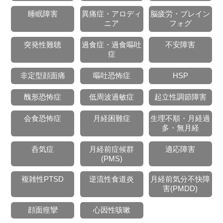
睡眠障害
異痛症・アロディ
脳疲労・ブレイン
ニア
フォグ
突発性難聴
過食症・過食嘔吐
不安障害
症
非定型顔面痛
嘔吐恐怖症
HSP
醜形恐怖症
低周波過敏症
起立性調節障害
会食恐怖症
月経困難症
生理不順・月経過
多・無月経
呑気症
月経前症候群
適応障害
(PMS)
複雑性PTSD
逆流性食道炎
月経前気分不快障
害(PMDD)
顔面痙攣
心因性咳嗽