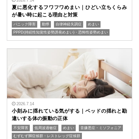
2026.7.14
夏に悪化するフワフワめまい｜ひどい立ちくらみ
が暑い時に起こる理由と対策
パニック障害
動悸
自律神経失調症
めまい
" alt="夏に悪化するフワフワめまい｜ひどい立ちくらみ
PPPD(持続性知覚性姿勢誘発めまい)・恐怖性姿勢めまい
が暑い時に起こる理由と対策"/>
2026.7.14
小刻みに揺れている気がする｜ベッドの揺れと勘
違いする体の振動の正体
" alt="小刻みに揺れている気がする｜ベッドの揺れと勘
不安障害
低周波過敏症
めまい
音嫌悪症・ミソフォニア
違いする体の振動の正体"/>
むずむず脚症候群・レストレッグ症候群