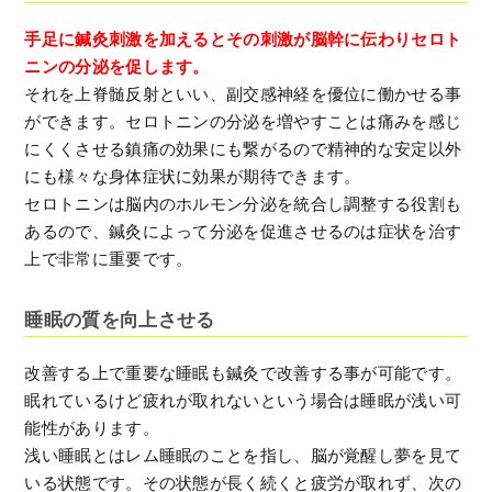
手足に鍼灸刺激を加えるとその刺激が脳幹に伝わりセロト
ニンの分泌を促します。
それを上脊髄反射といい、副交感神経を優位に働かせる事
ができます。セロトニンの分泌を増やすことは痛みを感じ
にくくさせる鎮痛の効果にも繋がるので精神的な安定以外
にも様々な身体症状に効果が期待できます。
セロトニンは脳内のホルモン分泌を統合し調整する役割も
あるので、鍼灸によって分泌を促進させるのは症状を治す
上で非常に重要です。
睡眠の質を向上させる
改善する上で重要な睡眠も鍼灸で改善する事が可能です。
眠れているけど疲れが取れないという場合は睡眠が浅い可
能性があります。
浅い睡眠とはレム睡眠のことを指し、脳が覚醒し夢を見て
いる状態です。その状態が長く続くと疲労が取れず、次の