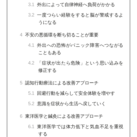
3.1
外出によって自律神経へ負荷がかかる
3.2
一度つらい経験をすると脳が警戒するよ
うになる
4
不安の悪循環を断ち切ることが重要
4.1
外出への恐怖がパニック障害へつながる
こともある
4.2
「症状が出たら危険」という思い込みを
修正する
5
認知行動療法による改善アプローチ
5.1
回避行動を減らして安全体験を増やす
5.2
意識を症状から生活へ戻していく
6
東洋医学と鍼灸による改善アプローチ
6.1
東洋医学では体力低下と気血不足を重視
する