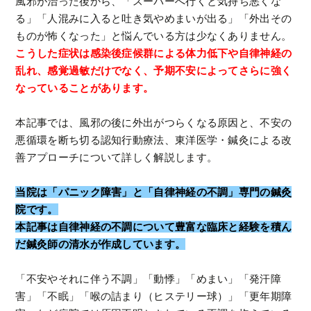
風邪が治った後から、「スーパーへ行くと気持ち悪くな
る」「人混みに入ると吐き気やめまいが出る」「外出その
ものが怖くなった」と悩んでいる方は少なくありません。
こうした症状は感染後症候群による体力低下や自律神経の
乱れ、感覚過敏だけでなく、予期不安によってさらに強く
なっていることがあります。
本記事では、風邪の後に外出がつらくなる原因と、不安の
悪循環を断ち切る認知行動療法、東洋医学・鍼灸による改
善アプローチについて詳しく解説します。
当院は「パニック障害」と「自律神経の不調」専門の鍼灸
院です。
本記事は自律神経の不調について豊富な臨床と経験を積ん
だ鍼灸師の清水が作成しています。
「不安やそれに伴う不調」「動悸」「めまい」「発汗障
害」「不眠」「喉の詰まり（ヒステリー球）」「更年期障