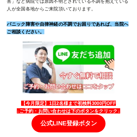
害」など病院では原因不明とされている不調を抱えている
人が全国各地からご来院頂いております。
パニック障害や自律神経の不調でお困りであれば、当院へ
ご相談ください。
【今月限定】1日2名様まで初検料3000円OFF
↓
ご予約・
お問い合わせは
下のボタンをクリック↓
公式LINE登録ボタン