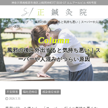
神奈川県相模原市南区上鶴間本町3丁目10-17 エムアールビル 405号室
ホーム
ブログ
風邪の後に外出すると気持ち悪い｜スーパーや人混みが
つらい原因
Column
風邪の後に外出すると気持ち悪い｜ス
ーパーや人混みがつらい原因
不安障害
嘔吐恐怖症
感染後症候群
2026.5.31