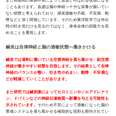
また長期間の体調不良によって血虚と呼ばれる状態になる
こともあります。血虚は脳や神経へ十分な栄養が届いてい
ない状態と考えられており、感覚過敏や不眠、不安感、動
悸などと深く関係しています。そのため東洋医学では外出
時の吐き気だけを見るのではなく、身体全体の回復力を高
めることを重視します。
鍼灸は自律神経と脳の過敏状態へ働きかける
鍼灸では過剰に働いている交感神経を落ち着かせ、副交感
神経が働きやすい状態を目指します。その結果として自律
神経のバランスが整い、吐き気やめまい、動悸、不安感な
どが軽減していくことがあります。
また研究では鍼刺激によってセロトニンやノルアドレナリ
ン、ドパミンなどの神経伝達物質へ影響を与える可能性も
示されています。
そのため不安によって過敏になった脳の
警戒システムを落ち着かせる補助的な役割も期待されてい