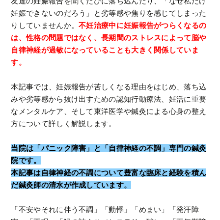
友達の妊娠報告を聞くたびに落ち込んだり、「なぜ私だけ
妊娠できないのだろう」と劣等感や焦りを感じてしまった
りしていませんか。
不妊治療中に妊娠報告がつらくなるの
は、性格の問題ではなく、長期間のストレスによって脳や
自律神経が過敏になっていることも大きく関係していま
す。
本記事では、妊娠報告が苦しくなる理由をはじめ、落ち込
みや劣等感から抜け出すための認知行動療法、妊活に重要
なメンタルケア、そして東洋医学や鍼灸による心身の整え
方について詳しく解説します。
当院は「パニック障害」と「自律神経の不調」専門の鍼灸
院です。
本記事は自律神経の不調について豊富な臨床と経験を積ん
だ鍼灸師の清水が作成しています。
「不安やそれに伴う不調」「動悸」「めまい」「発汗障