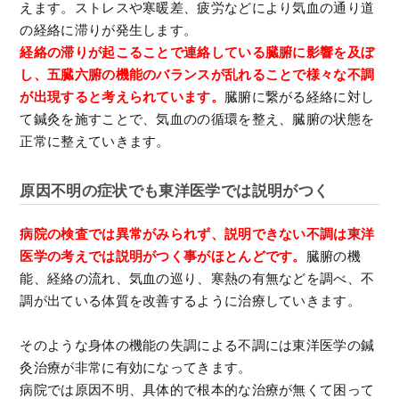
えます。ストレスや寒暖差、疲労などにより気血の通り道
の経絡に滞りが発生します。
経絡の滞りが起こることで連絡している臓腑に影響を及ぼ
し、五臓六腑の機能のバランスが乱れることで様々な不調
が出現すると考えられています。
臓腑に繋がる経絡に対し
て鍼灸を施すことで、気血のの循環を整え、臓腑の状態を
正常に整えていきます。
原因不明の症状でも東洋医学では説明がつく
病院の検査では異常がみられず、説明できない不調は東洋
医学の考えでは説明がつく事がほとんどです。
臓腑の機
能、経絡の流れ、気血の巡り、寒熱の有無などを調べ、不
調が出ている体質を改善するように治療していきます。
そのような身体の機能の失調による不調には東洋医学の鍼
灸治療が非常に有効になってきます。
病院では原因不明、具体的で根本的な治療が無くて困って