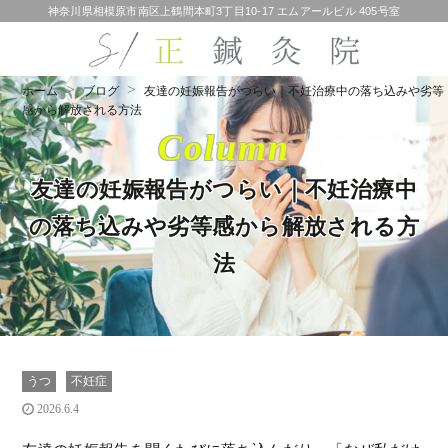
神奈川県相模原市南区上鶴間本町3丁目10-17 エムアールビル 405号室
ホーム
ブログ
友達の妊娠報告がつらい｜不妊治療中の落ち込みや劣等
感から解放される方法
Column
友達の妊娠報告がつらい｜不妊治療中
の落ち込みや劣等感から解放される方
法
うつ
不妊症
2026.6.4