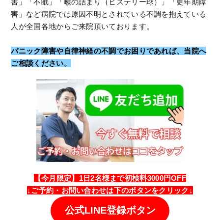
害」「不眠」「喉の詰まり（ヒステリー球）」「更年期障
害」など病院では原因不明とされている不調を抱えている
人が全国各地からご来院頂いております。
パニック障害や自律神経の不調でお困りであれば、当院へ
ご相談ください。
【今月限定】1日2名様まで初検料3000円OFF
↓
ご予約・
お問い合わせは
下のボタンをクリック↓
公式LINE登録ボタン