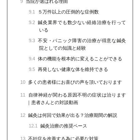
9
当院が選ばれる理由
9.1
５万件以上の圧倒的な症例数
9.2
鍼灸業界でも数少ない経絡治療を行って
いる
9.3
不安・パニック障害の治療が得意な鍼灸
院としての知識と経験
9.4
体の機能を根本的に変えることができる
9.5
再発しない健康な体を維持できる
10
多くの患者様にお喜びの声を頂いております
11
自律神経が関わる原因不明の症状は治ります
｜患者さんとの対談動画
12
鍼灸は何回で効果が出る？治療期間の解説
12.1
鍼灸治療の推奨ペース
13
不妊症を改善する為に必要な対策