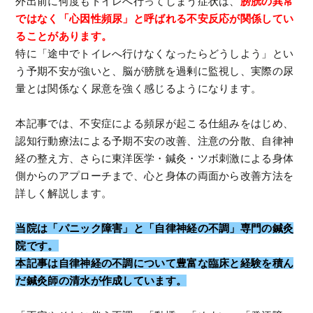
外出前に何度もトイレへ行ってしまう症状は、
膀胱の異常
ではなく「心因性頻尿」と呼ばれる不安反応が関係してい
ることがあります。
特に「途中でトイレへ行けなくなったらどうしよう」とい
う予期不安が強いと、脳が膀胱を過剰に監視し、実際の尿
量とは関係なく尿意を強く感じるようになります。
本記事では、不安症による頻尿が起こる仕組みをはじめ、
認知行動療法による予期不安の改善、注意の分散、自律神
経の整え方、さらに東洋医学・鍼灸・ツボ刺激による身体
側からのアプローチまで、心と身体の両面から改善方法を
詳しく解説します。
当院は「パニック障害」と「自律神経の不調」専門の鍼灸
院です。
本記事は自律神経の不調について豊富な臨床と経験を積ん
だ鍼灸師の清水が作成しています。