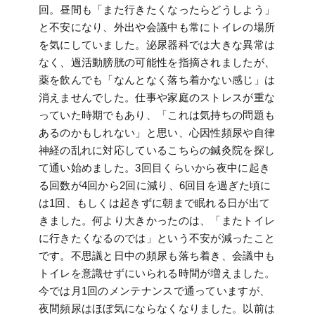
回。昼間も「また行きたくなったらどうしよう」
と不安になり、外出や会議中も常にトイレの場所
を気にしていました。泌尿器科では大きな異常は
なく、過活動膀胱の可能性を指摘されましたが、
薬を飲んでも「なんとなく落ち着かない感じ」は
消えませんでした。仕事や家庭のストレスが重な
っていた時期でもあり、「これは気持ちの問題も
あるのかもしれない」と思い、心因性頻尿や自律
神経の乱れに対応しているこちらの鍼灸院を探し
て通い始めました。3回目くらいから夜中に起き
る回数が4回から2回に減り、6回目を過ぎた頃に
は1回、もしくは起きずに朝まで眠れる日が出て
きました。何より大きかったのは、「またトイレ
に行きたくなるのでは」という不安が減ったこと
です。不思議と日中の頻尿も落ち着き、会議中も
トイレを意識せずにいられる時間が増えました。
今では月1回のメンテナンスで通っていますが、
夜間頻尿はほぼ気にならなくなりました。以前は