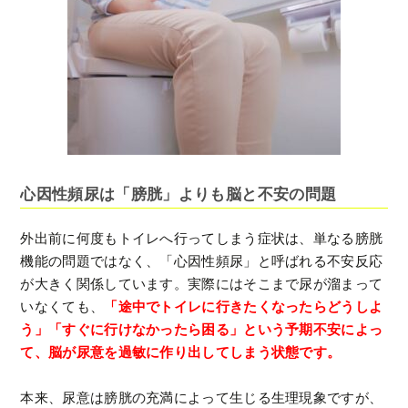
心因性頻尿は「膀胱」よりも脳と不安の問題
外出前に何度もトイレへ行ってしまう症状は、単なる膀胱
機能の問題ではなく、「心因性頻尿」と呼ばれる不安反応
が大きく関係しています。実際にはそこまで尿が溜まって
いなくても、
「途中でトイレに行きたくなったらどうしよ
う」「すぐに行けなかったら困る」という予期不安によっ
て、脳が尿意を過敏に作り出してしまう状態です。
本来、尿意は膀胱の充満によって生じる生理現象ですが、