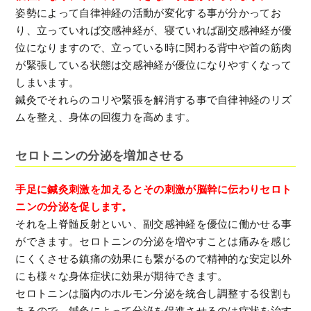
姿勢によって自律神経の活動が変化する事が分かってお
り、立っていれば交感神経が、寝ていれば副交感神経が優
位になりますので、立っている時に関わる背中や首の筋肉
が緊張している状態は交感神経が優位になりやすくなって
しまいます。
鍼灸でそれらのコリや緊張を解消する事で自律神経のリズ
ムを整え、身体の回復力を高めます。
セロトニンの分泌を増加させる
手足に鍼灸刺激を加えるとその刺激が脳幹に伝わりセロト
ニンの分泌を促します。
それを上脊髄反射といい、副交感神経を優位に働かせる事
ができます。セロトニンの分泌を増やすことは痛みを感じ
にくくさせる鎮痛の効果にも繋がるので精神的な安定以外
にも様々な身体症状に効果が期待できます。
セロトニンは脳内のホルモン分泌を統合し調整する役割も
あるので、鍼灸によって分泌を促進させるのは症状を治す