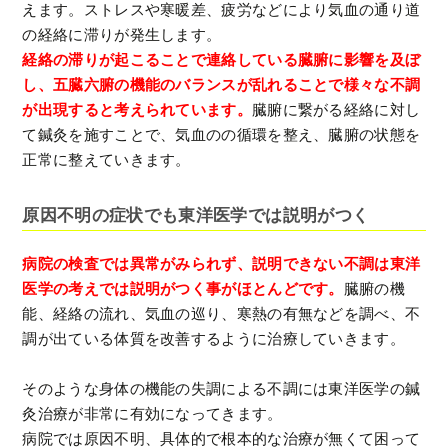
えます。ストレスや寒暖差、疲労などにより気血の通り道
の経絡に滞りが発生します。
経絡の滞りが起こることで連絡している臓腑に影響を及ぼ
し、五臓六腑の機能のバランスが乱れることで様々な不調
が出現すると考えられています。
臓腑に繋がる経絡に対し
て鍼灸を施すことで、気血のの循環を整え、臓腑の状態を
正常に整えていきます。
原因不明の症状でも東洋医学では説明がつく
病院の検査では異常がみられず、説明できない不調は東洋
医学の考えでは説明がつく事がほとんどです。
臓腑の機
能、経絡の流れ、気血の巡り、寒熱の有無などを調べ、不
調が出ている体質を改善するように治療していきます。
そのような身体の機能の失調による不調には東洋医学の鍼
灸治療が非常に有効になってきます。
病院では原因不明、具体的で根本的な治療が無くて困って