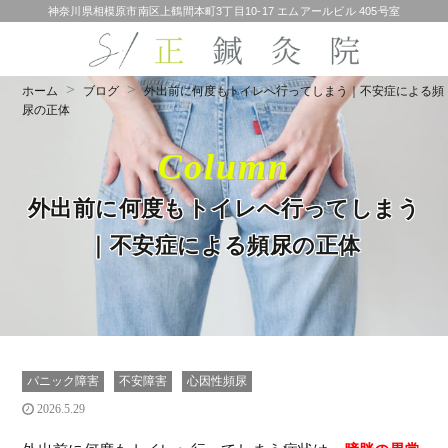
神奈川県相模原市南区上鶴間本町3丁目10-17 エムアールビル 405号室
ホーム
ブログ
外出前に何度もトイレへ行ってしまう｜不安症による頻
尿の正体
Column
外出前に何度もトイレへ行ってしまう
｜不安症による頻尿の正体
パニック障害
不安障害
心因性頻尿
2026.5.29