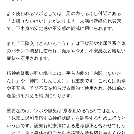
よく使われるツボとしては、足の内くるぶし付近にある
「太渓（たいけい）」があります。太渓は腎経の代表穴
で、下半身の安定感や不安感の軽減に用いられます。
また「三陰交（さんいんこう）」は下腹部や泌尿器系全体
のバランス調整に使われ、頻尿や冷え、不安感など幅広い
症状へ応用されます。
精神的緊張が強い場合には、手首内側の「内関（ないか
ん）」や「神門（しんもん）」も重要です。これらは動悸
や不安感、予期不安を和らげる目的で使用され、外出前の
過緊張を抑える補助になります。
重要なのは、ツボや鍼灸は“尿を止める”ためではなく、
「尿意に過剰反応する神経状態」を調整するために行うと
いう点です。認知行動療法による思考修正と合わせて行う
ことで、脳と身体の両面から悪循環を断ち切りやすくなり