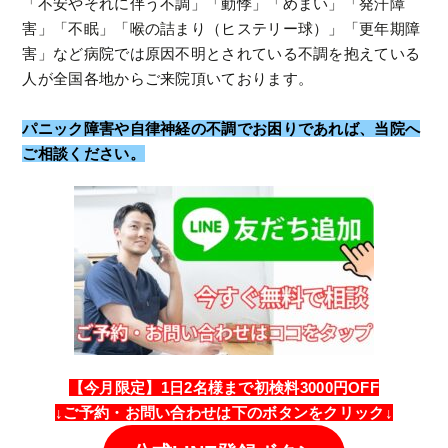
「不安やそれに伴う不調」「動悸」「めまい」「発汗障
害」「不眠」「喉の詰まり（ヒステリー球）」「更年期障
害」など病院では原因不明とされている不調を抱えている
人が全国各地からご来院頂いております。
パニック障害や自律神経の不調でお困りであれば、当院へ
ご相談ください。
【今月限定】1日2名様まで初検料3000円OFF
↓
ご予約・
お問い合わせは
下のボタンをクリック↓