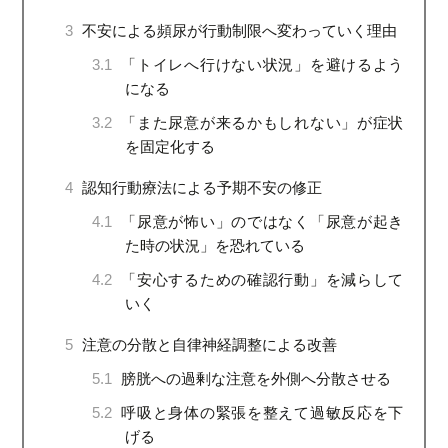
3
不安による頻尿が行動制限へ変わっていく理由
3.1
「トイレへ行けない状況」を避けるよう
になる
3.2
「また尿意が来るかもしれない」が症状
を固定化する
4
認知行動療法による予期不安の修正
4.1
「尿意が怖い」のではなく「尿意が起き
た時の状況」を恐れている
4.2
「安心するための確認行動」を減らして
いく
5
注意の分散と自律神経調整による改善
5.1
膀胱への過剰な注意を外側へ分散させる
5.2
呼吸と身体の緊張を整えて過敏反応を下
げる