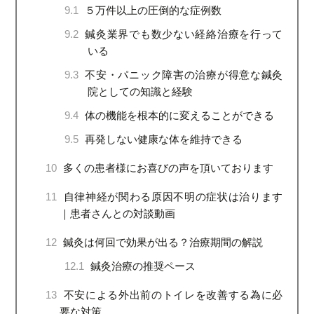
9.1
５万件以上の圧倒的な症例数
9.2
鍼灸業界でも数少ない経絡治療を行って
いる
9.3
不安・パニック障害の治療が得意な鍼灸
院としての知識と経験
9.4
体の機能を根本的に変えることができる
9.5
再発しない健康な体を維持できる
10
多くの患者様にお喜びの声を頂いております
11
自律神経が関わる原因不明の症状は治ります
｜患者さんとの対談動画
12
鍼灸は何回で効果が出る？治療期間の解説
12.1
鍼灸治療の推奨ペース
13
不安による外出前のトイレを改善する為に必
要な対策