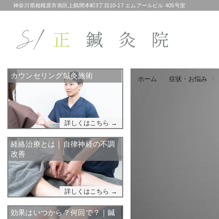
神奈川県相模原市南区上鶴間本町3丁目10-17 エムアールビル 405号室
カウンセリング鍼灸施術
ホーム
症状・お悩み
詳しくはこちら →
経絡治療とは｜自律神経の不調
改善
詳しくはこちら →
効果はいつから？何回で？｜鍼