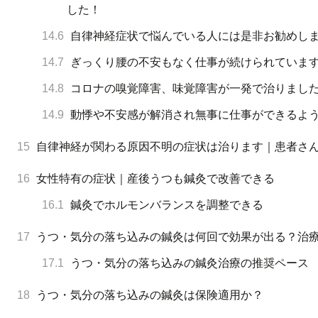
した！
14.6
自律神経症状で悩んでいる人には是非お勧めしま
14.7
ぎっくり腰の不安もなく仕事が続けられていま
14.8
コロナの嗅覚障害、味覚障害が一発で治りまし
14.9
動悸や不安感が解消され無事に仕事ができるよ
15
自律神経が関わる原因不明の症状は治ります｜患者さ
16
女性特有の症状｜産後うつも鍼灸で改善できる
16.1
鍼灸でホルモンバランスを調整できる
17
うつ・気分の落ち込みの鍼灸は何回で効果が出る？治
17.1
うつ・気分の落ち込みの鍼灸治療の推奨ペース
18
うつ・気分の落ち込みの鍼灸は保険適用か？