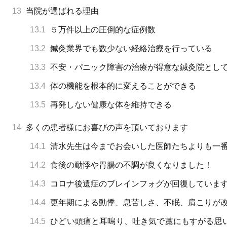
13
当院が選ばれる理由
13.1
５万件以上の圧倒的な症例数
13.2
鍼灸業界でも数少ない経絡治療を行っている
13.3
不安・パニック障害の治療が得意な鍼灸院とし
13.4
体の機能を根本的に変えることができる
13.5
再発しない健康な体を維持できる
14
多くの患者様にお喜びの声を頂いております
14.1
清水先生は今までお会いした医師たちよりも一
14.2
食後の動悸や胃腸の不調が良くなりました！
14.3
コロナ後遺症のブレインフォグが回復していま
14.4
更年期による動悸、息苦しさ、不眠、肩こりが
14.5
ひどい頭痛と耳鳴り、吐き気で藁にもすがる思