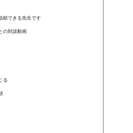
信頼できる先生です
との対談動画
こる
類