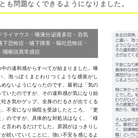
とも問題なくできるようになりました。
ドライマウス・唾液分泌過多症・呑気
嚥下恐怖症・嚥下障害・嘔吐恐怖症・
・咽喉頭異常感症
の中の違和感からすべてが始まりました。唾
い、泡っぽくまとわりつくような感覚がし
込めないようになったのです。最初は「気の
っていたのですが、その違和感が気になり始
に吐き気やゲップ、全身のだるさが出てくる
た。不安になり病院を受診したところ、「更
た」のですが、具体的な対処法はなく、「様
」と言われるだけでした。原因がはっきりし
けが続いていくことに、強い不安を感じるよ