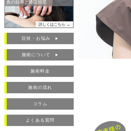
灸の効果と通院頻度
詳しくはこちら →
症状・お悩み
▶︎
施術について
▶︎
施術料金
施術の流れ
コラム
よくある質問