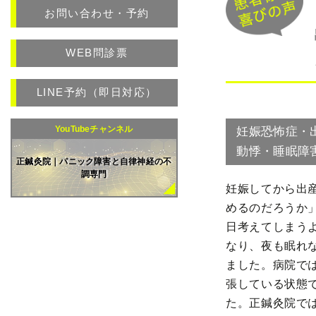
お問い合わせ・予約
WEB問診票
LINE予約（即日対応）
YouTubeチャンネル
妊娠恐怖症・
動悸・睡眠障
正鍼灸院｜パニック障害と自律神経の不
調専門
妊娠してから出
めるのだろうか
日考えてしまう
なり、夜も眠れ
ました。病院で
張している状態
た。正鍼灸院で