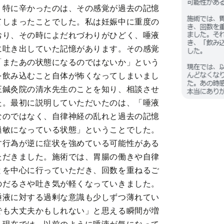
。特に辛かったのは、その感覚が過去の記憶
てしまったことでした。私は妊娠中に重度の
おり、その時によだれづわりがひどく、唾液
に吐き出していた記憶があります。その感覚
「またあの状態になるのではないか」という
を飲み込むこと自体が怖くなってしまいまし
正鍼灸院の清水先生のことを知り、相談させ
た。最初に説明していただいたのは、「唾液
なのではなく、自律神経の乱れと過去の記憶
過敏になっている状態」ということでした。
す行為が逆に症状を強めている可能性がある
ただきました。施術では、胃腸の働きや自律
とを中心に行っていただき、回数を重ねるご
のだるさや吐き気が軽くなっていきました。
唾液に対する過剰な意識も少しずつ薄れてい
でも大丈夫かもしれない」と思える瞬間が増