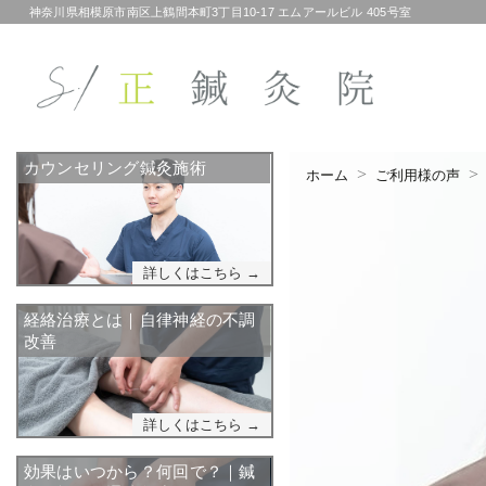
神奈川県相模原市南区上鶴間本町3丁目10-17 エムアールビル 405号室
カウンセリング鍼灸施術
ホーム
ご利用様の声
詳しくはこちら →
経絡治療とは｜自律神経の不調
改善
詳しくはこちら →
効果はいつから？何回で？｜鍼