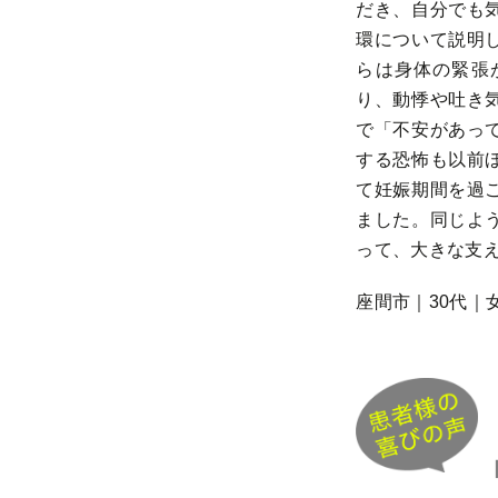
だき、自分でも
環について説明
らは身体の緊張
り、動悸や吐き
で「不安があっ
する恐怖も以前
て妊娠期間を過
ました。同じよ
って、大きな支
座間市｜30代｜