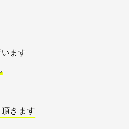
行います
れ
て頂きます