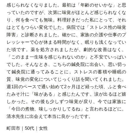
感じられなくなりました。最初は「年齢のせいかな」と思
っていたのですが、次第に味覚がほとんど感じられなくな
り、何を食べても無味。料理好きだった私にとって、それ
はとてもつらい変化でした。病院では「ストレス性の味覚
障害」と診断されました。確かに、家族の介護や仕事のプ
レッシャーで心が休まる時間がなく、眠りも浅くなってい
た頃です。薬を処方されましたが、劇的な改善はなく、
「このまま一生味を感じられないのか」と不安でいっぱい
でした。そんなとき、こちらの鍼灸院に出会い、思い切っ
て鍼灸院に通ってみることに。ストレスの蓄積や睡眠の
質、味覚の変化についてじっくり話を聞いてくれました。
週1回のペースで通い始めて2ヶ月ほど経った頃、ふと食べ
たみそ汁に「味がある」と感じたんです。涙が出るほど嬉
しかった。その後も少しずつ味覚が戻り、今では家族に
「今日の煮物、味しっかりしてるね」と言われるほどに。
清水先生に出会えて本当に良かったです。
町田市｜50代｜女性