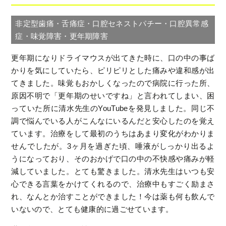
非定型歯痛・舌痛症・口腔セネストパチー・口腔異常感
症・味覚障害・更年期障害
更年期になりドライマウスが出てきた時に、口の中の事ば
かりを気にしていたら、ピリピリとした痛みや違和感が出
てきました。味覚もおかしくなったので病院に行った所、
原因不明で「更年期のせいですね」と言われてしまい、困
っていた所に清水先生のYouTubeを発見しました。同じ不
調で悩んでいる人がこんなにいるんだと安心したのを覚え
ています。治療をして最初のうちはあまり変化がわかりま
せんでしたが。3ヶ月を過ぎた頃、唾液がしっかり出るよ
うになっており、そのおかげで口の中の不快感や痛みが軽
減していました。とても驚きました。清水先生はいつも安
心できる言葉をかけてくれるので、治療中もすごく励まさ
れ、なんとか治すことができました！今は薬も何も飲んで
いないので、とても健康的に過ごせています。