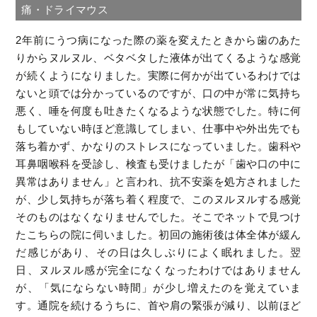
痛・ドライマウス
2年前にうつ病になった際の薬を変えたときから歯のあた
りからヌルヌル、ベタベタした液体が出てくるような感覚
が続くようになりました。実際に何かが出ているわけでは
ないと頭では分かっているのですが、口の中が常に気持ち
悪く、唾を何度も吐きたくなるような状態でした。特に何
もしていない時ほど意識してしまい、仕事中や外出先でも
落ち着かず、かなりのストレスになっていました。歯科や
耳鼻咽喉科を受診し、検査も受けましたが「歯や口の中に
異常はありません」と言われ、抗不安薬を処方されました
が、少し気持ちが落ち着く程度で、このヌルヌルする感覚
そのものはなくなりませんでした。そこでネットで見つけ
たこちらの院に伺いました。初回の施術後は体全体が緩ん
だ感じがあり、その日は久しぶりによく眠れました。翌
日、ヌルヌル感が完全になくなったわけではありません
が、「気にならない時間」が少し増えたのを覚えていま
す。通院を続けるうちに、首や肩の緊張が減り、以前ほど