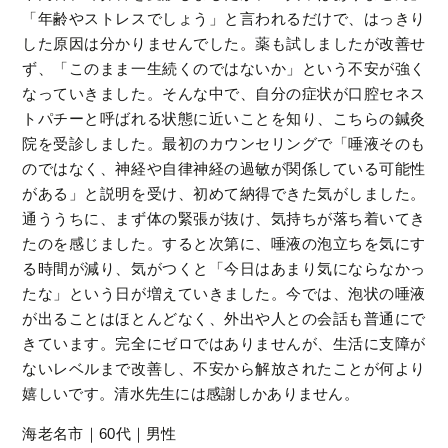
「年齢やストレスでしょう」と言われるだけで、はっきり
した原因は分かりませんでした。薬も試しましたが改善せ
ず、「このまま一生続くのではないか」という不安が強く
なっていきました。そんな中で、自分の症状が口腔セネス
トパチーと呼ばれる状態に近いことを知り、こちらの鍼灸
院を受診しました。最初のカウンセリングで「唾液そのも
のではなく、神経や自律神経の過敏が関係している可能性
がある」と説明を受け、初めて納得できた気がしました。
通ううちに、まず体の緊張が抜け、気持ちが落ち着いてき
たのを感じました。すると次第に、唾液の泡立ちを気にす
る時間が減り、気がつくと「今日はあまり気にならなかっ
たな」という日が増えていきました。今では、泡状の唾液
が出ることはほとんどなく、外出や人との会話も普通にで
きています。完全にゼロではありませんが、生活に支障が
ないレベルまで改善し、不安から解放されたことが何より
嬉しいです。清水先生には感謝しかありません。
海老名市｜60代｜男性