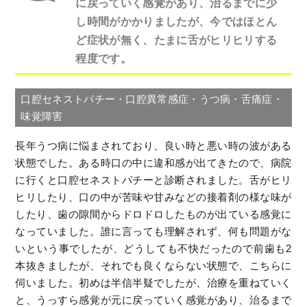
に戻っていく感覚があり、治るまでに少
し時間がかかりましたが、今ではほとん
ど症状が無く、たまに舌がヒリヒリする
程度です。
口腔セネストパチー・口腔異常感症・うつ病・舌痛症・
味覚障害
長年うつ病に悩まされており、良い時と悪い時の波がある
状態でした。ある時口の中に違和感が出てきたので、病院
に行くと口腔セネストパチーと診断されました。舌がヒリ
ヒリしたり、口の中が苦味や甘みなどの接着剤の様な味が
したり、歯の隙間からドロドロしたものが出ている感覚に
なっていました。誰に言っても理解されず、何も問題がな
いという事でしたが、どうしても不快だったので前歯も2
本抜きましたが、それでも良くならない状態で、こちらに
伺いました。初めは半信半疑でしたが、治療を重ねていく
と、うっすら感覚が元に戻っていく感覚があり、治るまで