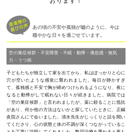
おります！
あの頃の不安や孤独が嘘のように、今は
穏やかな日々を過ごせています。
空の巣症候群・不安障害・不眠・動悸・倦怠感・無気
力・うつ病
子どもたちが独立して家を出てから、私はぽっかりと心に
穴が空いたような感覚に襲われました。毎日が静かすぎ
て、孤独感と不安で胸が締めつけられるようになり、夜に
なると動悸がして眠れない日々が続きました。病院では
「空の巣症候群」と言われましたが、薬に頼ることに抵抗
があり、何か他の方法はないかと探していたときに、正鍼
灸院さんにで会いました。清水先生がじっくりと話を聞い
てくださり、心の状態と体の不調が深くつながっているこ
とを丁寧に説明してくれました。数回治療を重ねると夜も