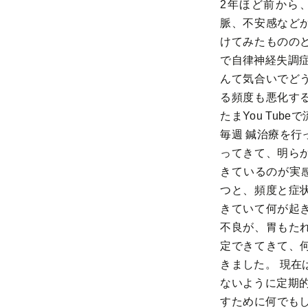
2年ほど前から
脈、不安感など
けてみたものの
で自律神経失調症
んて気合いでど
る頻度も悪化す
たまYou Tu
毎週 鍼治療を行
ってきて、明ら
きているのが実感
つと、頻度と症
きていて何が起
不良が、胃もた
定できてきて、
きました。 現在
ないように定期的
すために何でもし