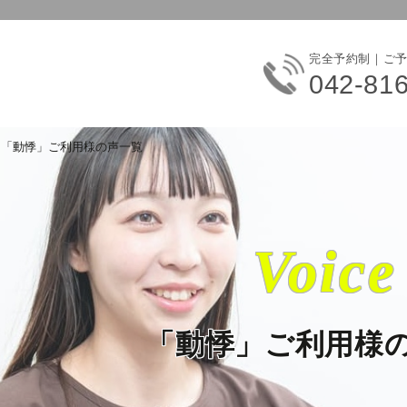
完全予約制｜ご
042-81
「動悸」ご利用様の声一覧
Voice
「動悸」ご利用様