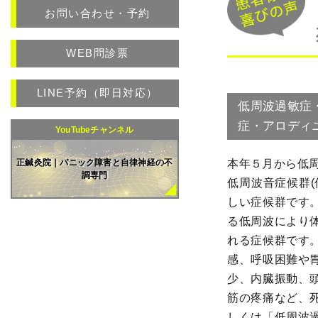
お問い合わせ・予約
WEB問診票
LINE予約（即日対応）
低周波過敏症
症・アロディ
YouTubeチャンネル
本年５月から低周
正鍼灸院｜パニック障害と自律神経の不
調専門
低周波音症候群(
しい症候群です
る低周波により
れる症候群です
感、呼吸困難や
少、内臓振動、
筋の疼痛など、
しくは「低周波