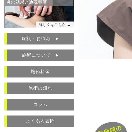
灸の効果と通院頻度
詳しくはこちら →
症状・お悩み
▶︎
施術について
▶︎
施術料金
施術の流れ
コラム
よくある質問