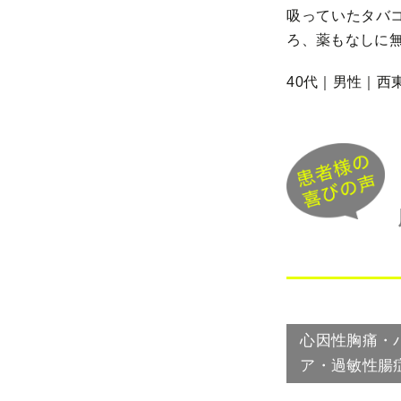
吸っていたタバ
ろ、薬もなしに
40代｜男性｜西
心因性胸痛・
ア・過敏性腸