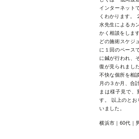
インターネット
くわかります。 
水先生によるカ
かく相談をします
どの施術スケジ
に１回のペース
に鍼が行われ、
復が見られまし
不快な個所を相談
月の３か月、合計
まは様子見で、
す。 以上のとお
いました。
横浜市｜60代｜