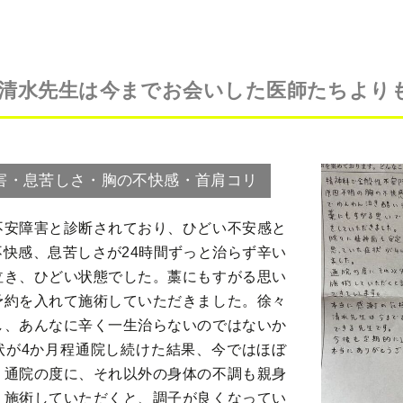
清水先生は今までお会いした医師たちより
害・息苦しさ・胸の不快感・首肩コリ
不安障害と診断されており、ひどい不安感と
快感、息苦しさが24時間ずっと治らず辛い
泣き、ひどい状態でした。藁にもすがる思い
予約を入れて施術していただきました。徐々
し、あんなに辛く一生治らないのではないか
状が4か月程通院し続けた結果、今ではほぼ
。通院の度に、それ以外の身体の不調も親身
り施術していただくと、調子が良くなってい