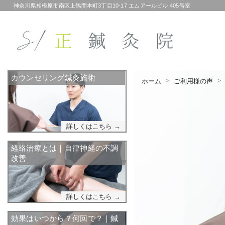
神奈川県相模原市南区上鶴間本町3丁目10-17 エムアールビル 405号室
カウンセリング鍼灸施術
ホーム
ご利用様の声
詳しくはこちら →
経絡治療とは｜自律神経の不調
改善
詳しくはこちら →
効果はいつから？何回で？｜鍼