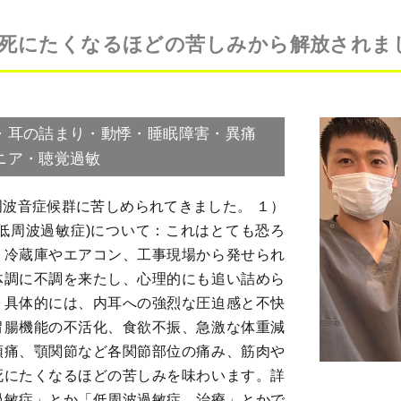
死にたくなるほどの苦しみから解放されま
・耳の詰まり・動悸・睡眠障害・異痛
ニア・聴覚過敏
波音症候群に苦しめられてきました。 １）
低周波過敏症)について：これはとても恐ろ
。冷蔵庫やエアコン、工事現場から発せられ
体調に不調を来たし、心理的にも追い詰めら
。具体的には、内耳への強烈な圧迫感と不快
胃腸機能の不活化、食欲不振、急激な体重減
頭痛、顎関節など各関節部位の痛み、筋肉や
死にたくなるほどの苦しみを味わいます。詳
過敏症」とか「低周波過敏症 治療」とかで