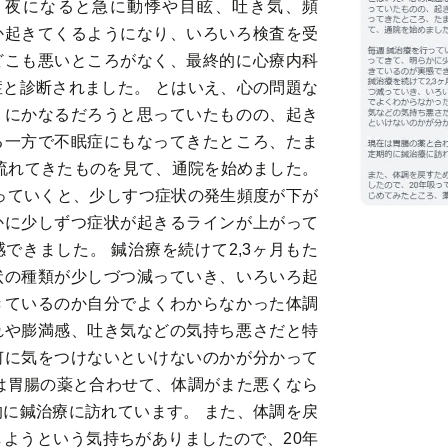
、夜になると急に動悸や目眩、吐き気、頻
か起きてくるようになり、いろいろ検査を受
どこも悪いところがなく、最終的に心療内科
と診断されました。 とはいえ、心の問題な
うにかなるだろうと思っていたものの、起き
る一方で不眠症にもなってきたところ、たま
beで流れてきたものを見て、通院を始めました。
っていくと、少しすつ症状の発生頻度が下が
かに少しずつ症状が起きるラインが上がって
できました。 鍼治療を続けて2,3ヶ月もた
状の種類が少しづつ減っていき、いろいろ起
きているのか自分でよくわからなかった体調
れや膨満感、吐き気などの気持ち悪さだと特
何に気をつけないといけないのかが分かって
は胃腸の薬と合わせて、体調がまた悪くなら
に鍼治療に訪れています。 また、体調を戻
ようという気持ちがありましたので、20年