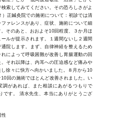
で検索してみてください。その恐ろしさがよ
２）正鍼灸院での施術について：初診では清
ンファレンスがあり、症状、施術について細
。そのあと、おおよそ10回程度、３か月ほ
ュールが提示されます。１週間ないし２週間
で通院します。まず、自律神経を整えるため
それによって呼吸困難が改善し胃腸運動の回
た。それ以降は、内耳への圧迫感など痛みや
し徐々に快方へ向かいました。８月から10
10回の施術でほとんど改善されました。い
変調があれば、また相談にあがるつもりで
りです。 清水先生、本当にありがとうござ
男性