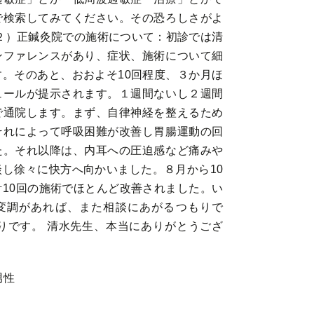
で検索してみてください。その恐ろしさがよ
２）正鍼灸院での施術について：初診では清
ンファレンスがあり、症状、施術について細
。そのあと、おおよそ10回程度、３か月ほ
ュールが提示されます。１週間ないし２週間
で通院します。まず、自律神経を整えるため
それによって呼吸困難が改善し胃腸運動の回
た。それ以降は、内耳への圧迫感など痛みや
し徐々に快方へ向かいました。８月から10
10回の施術でほとんど改善されました。い
変調があれば、また相談にあがるつもりで
りです。 清水先生、本当にありがとうござ
男性