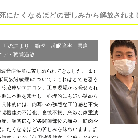
死にたくなるほどの苦しみから解放されま
・耳の詰まり・動悸・睡眠障害・異痛
ニア・聴覚過敏
波音症候群に苦しめられてきました。 １）
低周波過敏症)について：これはとても恐ろ
。冷蔵庫やエアコン、工事現場から発せられ
体調に不調を来たし、心理的にも追い詰めら
。具体的には、内耳への強烈な圧迫感と不快
胃腸機能の不活化、食欲不振、急激な体重減
頭痛、顎関節など各関節部位の痛み、筋肉や
死にたくなるほどの苦しみを味わいます。詳
過敏症」とか「低周波過敏症 治療」とかで