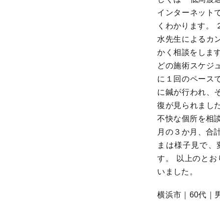
インターネット
くわかります。 
水先生によるカ
かく相談をします
どの施術スケジ
に１回のペース
に鍼が行われ、
復が見られまし
不快な個所を相談
月の３か月、合計
まは様子見で、
す。 以上のとお
いました。
横浜市｜60代｜