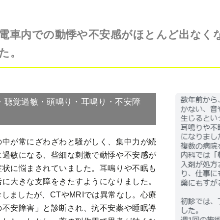
電車内での動悸や不安感がほとんど出なく
た。
・聴覚過敏・頭鳴り・耳鳴り・不安障
の中が常にざわざわと騒がしく、集中力が続
に過敏になる、些細な刺激で動悸や不安感が
症状に悩まされていました。耳鳴りや不眠も
活に大きな支障をきたすようになりました。
しましたが、CTやMRIでは異常なし。心療
の不安障害」と診断され、抗不安薬や睡眠導