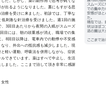
ました。しかし、薬の副作用で思考が鈍くな
障が出るようになりました。藁にもすがる思
の治療を受けに来ました。初診では、丁寧な
と低刺激な針治療を受けました。週1回の施
で、3回目あたりから夜間の入眠がスムーズ
5回目には、朝の頭重感が消え、職場での集
に。8回目以降は、電車内での動悸や不安感
くなり、外出への抵抗感も減少しました。現
療と軽い運動、呼吸法を併用しながら、症状
ールできています。薬はすべて中止し、生活
上しました。ここまで治して頂き非常に感謝
｜女性