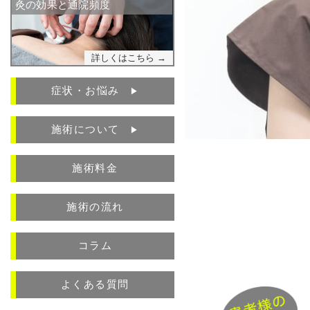
灸の効果と通院頻度
詳しくはこちら →
症状・お悩み
▶︎
施術について
▶︎
施術料金
施術の流れ
コラム
よくある質問