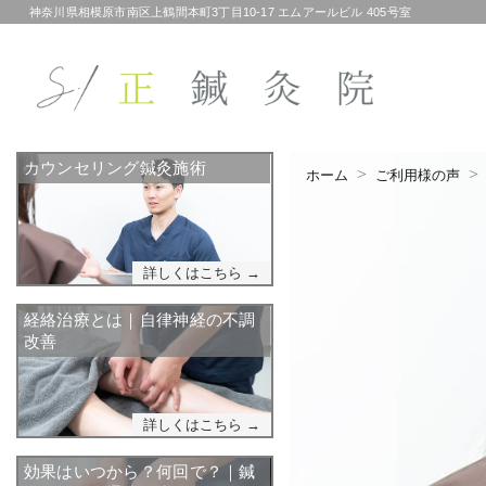
神奈川県相模原市南区上鶴間本町3丁目10-17 エムアールビル 405号室
カウンセリング鍼灸施術
ホーム
ご利用様の声
詳しくはこちら →
経絡治療とは｜自律神経の不調
改善
詳しくはこちら →
効果はいつから？何回で？｜鍼