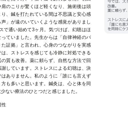
や肩のこりが驚くほど軽くなり、施術後は頭
より、鍼を打たれている間は不思議と安心感
る声」が遠のいていくような感覚がありまし
スで通い始めて3ヶ月。気づけば、幻聴はほ
なっていました。先生からは「自律神経のバ
きた証拠」と言われ、心身のつながりを実感
では、ストレスを感じても冷静に対処できる
眠の質も改善。薬に頼らず、自然な方法で回
感謝しています。ストレスによる幻聴は、決
ではありません。私のように「誰にも言えず
」方も多いと思います。鍼灸は、心と体を同
数少ない療法のひとつだと感じました。
男性