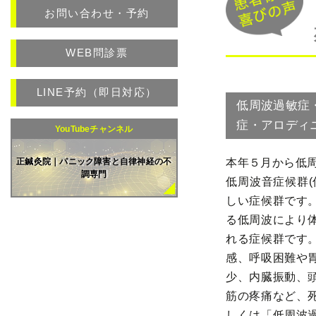
お問い合わせ・予約
WEB問診票
LINE予約（即日対応）
低周波過敏症
症・アロディ
YouTubeチャンネル
本年５月から低周
正鍼灸院｜パニック障害と自律神経の不
調専門
低周波音症候群(
しい症候群です
る低周波により
れる症候群です
感、呼吸困難や
少、内臓振動、
筋の疼痛など、
しくは「低周波