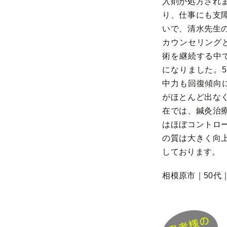
入剤が処方され
り、仕事にも支
いで、清水先生
カウンセリング
術を継続する中
になりました。
中力も回復傾向
がほとんど出な
在では、鍼灸治
はほぼコントロ
の質は大きく向
しております。
相模原市｜50代