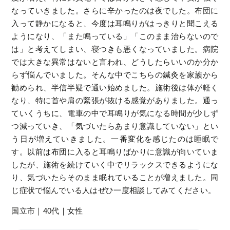
なっていきました。さらに辛かったのは夜でした。布団に
入って静かになると、今度は耳鳴りがはっきりと聞こえる
ようになり、「また鳴っている」「このまま治らないので
は」と考えてしまい、寝つきも悪くなっていました。病院
では大きな異常はないと言われ、どうしたらいいのか分か
らず悩んでいました。そんな中でこちらの鍼灸を家族から
勧められ、半信半疑で通い始めました。施術後は体が軽く
なり、特に首や肩の緊張が抜ける感覚がありました。通っ
ていくうちに、電車の中で耳鳴りが気になる時間が少しず
つ減っていき、「気づいたらあまり意識していない」とい
う日が増えていきました。一番変化を感じたのは睡眠で
す。以前は布団に入ると耳鳴りばかりに意識が向いていま
したが、施術を続けていく中でリラックスできるようにな
り、気づいたらそのまま眠れていることが増えました。同
じ症状で悩んでいる人はぜひ一度相談してみてください。
国立市｜40代｜女性