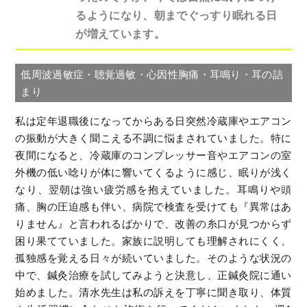
るようになり、朝までぐっすり眠れる日
が増えています。
低周波過敏症・聴覚過敏・心因性胸痛・耳鳴り・耳の詰
まり
私は定年退職後になってからある日突然冷蔵庫やエアコン
の振動が大きく聞こえる不調に悩まされていました。特に
夜間になると、冷蔵庫のコンプレッサー音やエアコンの室
外機の低い唸りが体に響いてくるように感じ、眠りが浅く
なり、翌朝は強い疲労感を抱えていました。耳鳴りや頭
痛、胸の圧迫感も伴い、病院で検査を受けても『異常はあ
りません』と言われるばかりで、改善の糸口が見つからず
困り果てていました。家族に説明しても理解されにくく、
孤独感を覚える日々が続いていました。そのような状況の
中で、鍼灸治療を試してみようと決意し、正鍼灸院に通い
始めました。清水先生は私の訴えを丁寧に聞き取り、体質