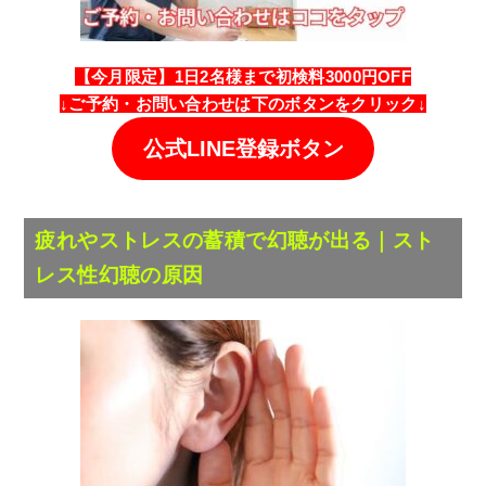
【今月限定】1日2名様まで初検料3000円OFF
↓
ご予約・
お問い合わせは
下のボタンをクリック↓
公式LINE登録ボタン
疲れやストレスの蓄積で幻聴が出る｜スト
レス性幻聴の原因