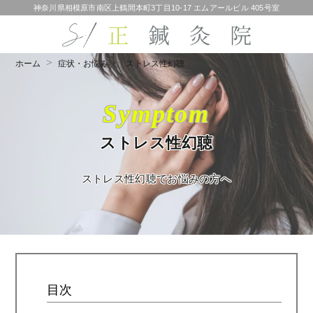
神奈川県相模原市南区上鶴間本町3丁目10-17 エムアールビル 405号室
ホーム
症状・お悩み
ストレス性幻聴
Symptom
ストレス性幻聴
ストレス性幻聴でお悩みの方へ
目次