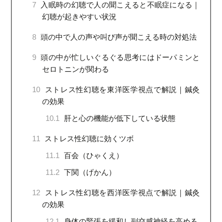
7
入眠時の幻聴で人の聞こえると不眠症になる｜
幻聴が起きやすい状況
8
頭の中で人の声や叫び声が聞こえる時の対処法
9
頭の中が忙しいぐるぐる思考にはドーパミンと
セロトニンが関わる
10
ストレス性幻聴を東洋医学視点で解説｜鍼灸
の効果
10.1
肝と心の機能が低下している状態
11
ストレス性幻聴に効くツボ
11.1
百会（ひゃくえ）
11.2
下関（げかん）
12
ストレス性幻聴を西洋医学視点で解説｜鍼灸
の効果
12.1
身体の緊張を緩和し副交感神経を高める