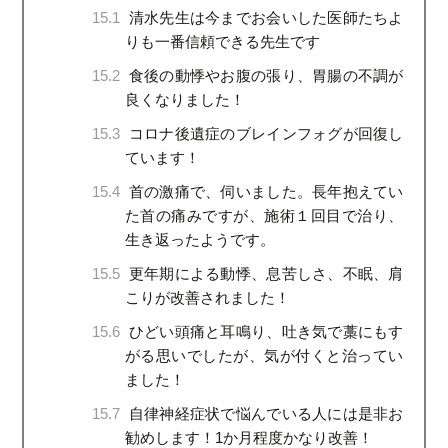
15.1
清水先生は今までお会いした医師たちよ
りも一番信頼できる先生です
15.2
食後の動悸やお腹の張り、胃腸の不調が
良くなりました！
15.3
コロナ後遺症のブレインフォグが回復し
ています！
15.4
首の激痛で、伺いました。長年抱えてい
た首の痛みですが、施術１回目で治り、
生き返ったようです。
15.5
更年期による動悸、息苦しさ、不眠、肩
こりが改善されました！
15.6
ひどい頭痛と耳鳴り、吐き気で藁にもす
がる思いでしたが、気が付くと治ってい
ました！
15.7
自律神経症状で悩んでいる人には是非お
勧めします！1か月程度かなり改善！