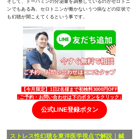
そして、ドーパミンの分泌量を調整しているのがセロトニ
ンでもある為、セロトニンが働かないうつ病などの症状で
も幻聴が聞こえてくるという事です。
【今月限定】1日2名様まで初検料3000円OFF
↓
ご予約・
お問い合わせは
下のボタンをクリック↓
公式LINE登録ボタン
ストレス性幻聴を東洋医学視点で解説｜鍼