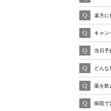
Q
遠方に
Q
キャン
Q
当日予
Q
どんな
Q
薬を飲
Q
病院で