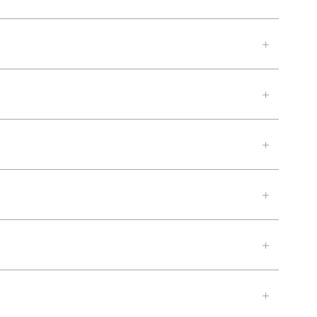
＋
＋
＋
＋
＋
＋