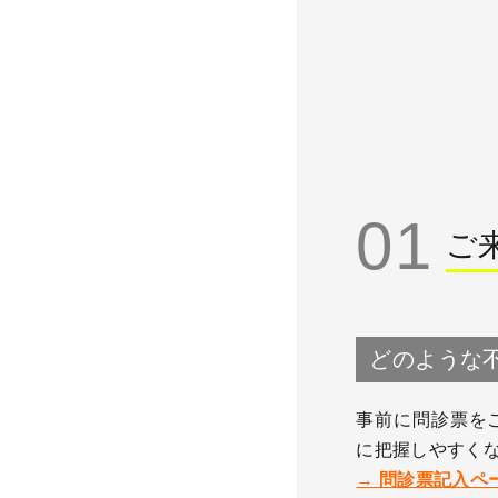
01
ご
どのような
事前に問診票を
に把握しやすく
→ 問診票記入ペ