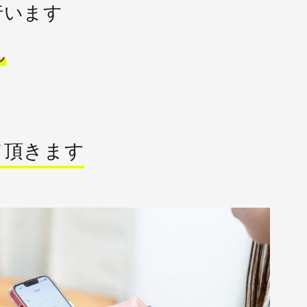
行います
れ
て頂きます