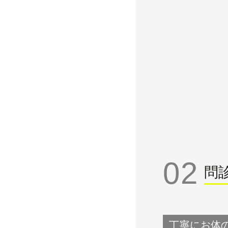
02
問
丁寧にお体