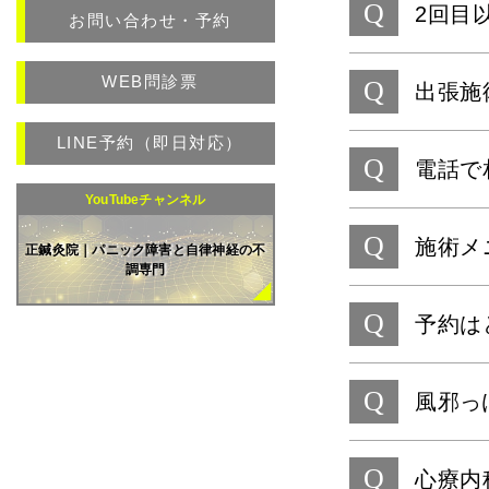
Q
2回目
お問い合わせ・予約
WEB問診票
Q
出張施
LINE予約（即日対応）
Q
電話で
YouTubeチャンネル
Q
施術メ
正鍼灸院｜パニック障害と自律神経の不
調専門
Q
予約は
Q
風邪っ
Q
心療内