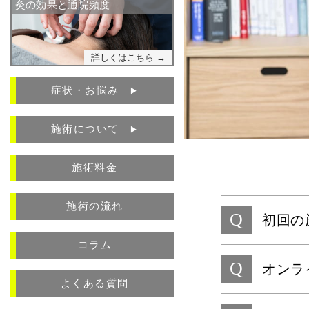
灸の効果と通院頻度
詳しくはこちら →
症状・お悩み
▶︎
施術について
▶︎
施術料金
施術の流れ
Q
初回の
コラム
Q
オンラ
よくある質問