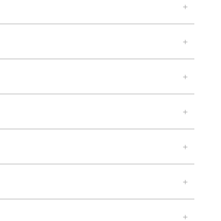
＋
＋
＋
＋
＋
＋
＋