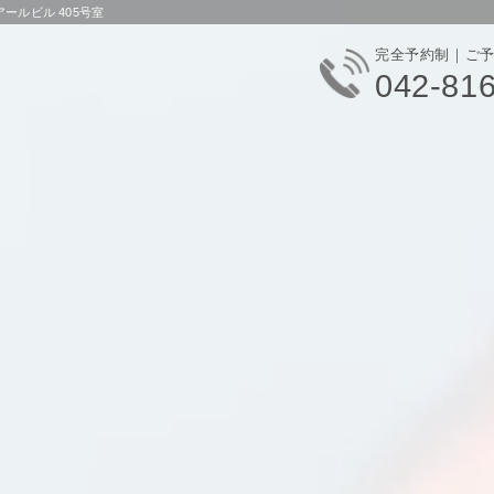
ールビル 405号室
完全予約制｜ご
042-81